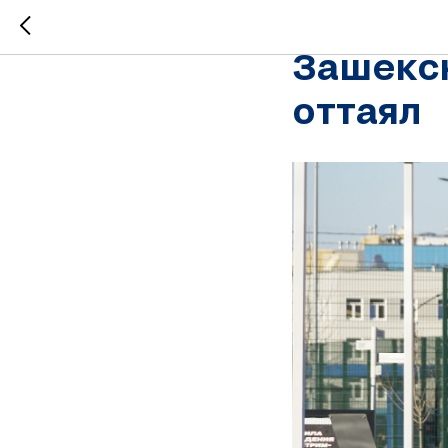
ГородЧе
Зашекс
оттаял