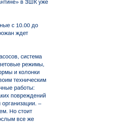
антине» в ЗШК уже
ные с 10.00 до
рожан ждет
асосов, система
световые режимы,
ормы и колонки
своим техническим
очные работы:
каких повреждений
 организации. –
ем. Но стоит
рослым все же