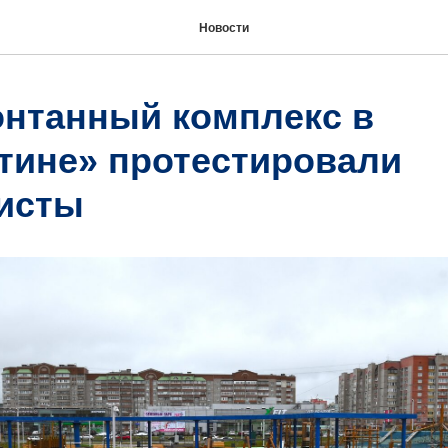
Новости
онтанный комплекс в
тине» протестировали
исты