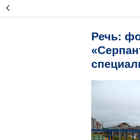
Речь: ф
«Серпан
специал