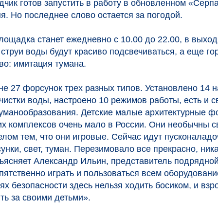
дчик готов запустить в работу в обновленном «Серп
я. Но последнее слово остается за погодой.
лощадка станет ежедневно с 10.00 до 22.00, в выход
 струи воды будут красиво подсвечиваться, а еще го
во: имитация тумана.
не 27 форсунок трех разных типов. Установлено 14 н
чистки воды, настроено 10 режимов работы, есть и 
туманообразования. Детские малые архитектурные ф
их комплексов очень мало в России. Они необычны 
лом тем, что они игровые. Сейчас идут пусконалад
нки, свет, туман. Перезимовало все прекрасно, ни
бъясняет Александр Ильин, представитель подрядной
пятственно играть и пользоваться всем оборудовани
лях безопасности здесь нельзя ходить босиком, и вз
ть за своими детьми».