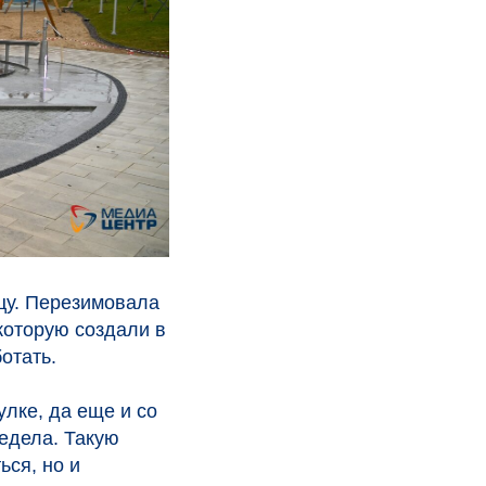
цу. Перезимовала
которую создали в
отать.
улке, да еще и со
редела. Такую
ься, но и